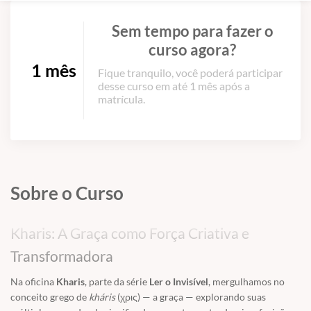
Sem tempo para fazer o
curso agora?
1 mês
Fique tranquilo, você poderá participar
desse curso em até 1 mês após a
matrícula.
Sobre o Curso
Kharis: A Graça como Força Criativa e
Transformadora
Na oficina
Kharis
, parte da série
Ler o Invisível
, mergulhamos no
conceito grego de
kháris
(χρις) — a graça — explorando suas