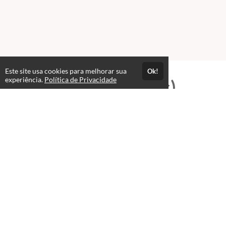
Este site usa cookies para melhorar sua
Ok!
experiência.
Política de Privacidade
Professores(as)
Beatris Ribeiro Gratti
Filósofa, professora de latim e grego antigo e fundadora
da Sibylla Filoráculos.